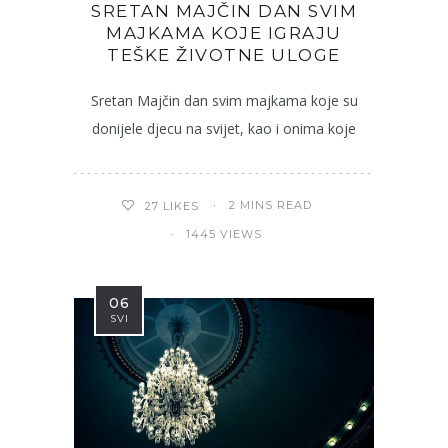
SRETAN MAJČIN DAN SVIM
MAJKAMA KOJE IGRAJU
TEŠKE ŽIVOTNE ULOGE
Sretan Majčin dan svim majkama koje su
donijele djecu na svijet, kao i onima koje
2 MINS READ
27
LIKES
1445 VIEWS
06
SVI