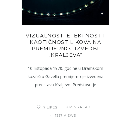
VIZUALNOST, EFEKTNOST I
KAOTIČNOST LIKOVA NA
PREMIJERNOJ IZVEDBI
„KRALJEVA”
10. listopada 1970. godine u Dramskom
kazalištu Gavella premijerno je izvedena
predstava Kraljevo. Predstavu je
3 MINS READ
7
LIKES
1337 VIEWS