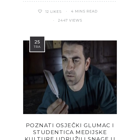
4 MINS READ
12
LIKES
2447 VIEWS
25
TRA
POZNATI OSJEČKI GLUMAC I
STUDENTICA MEDIJSKE
KULTURE UDRUŽILI SNAGE U