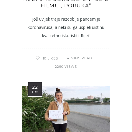
FILMU ,,PORUKA”
Još uvijek traje razdoblje pandemije
koronavirusa, a neki su ga uspjeli uistinu
kvalitetno iskoristiti. Riječ
4 MINS READ
10
LIKES
2290 VIEWS
22
TRA