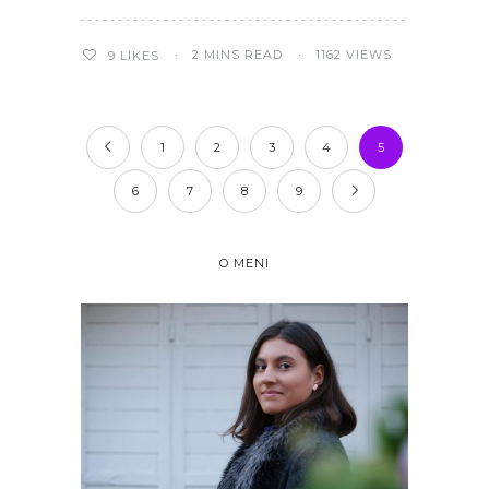
2 MINS READ
1162 VIEWS
9
LIKES
1
2
3
4
5
6
7
8
9
O MENI