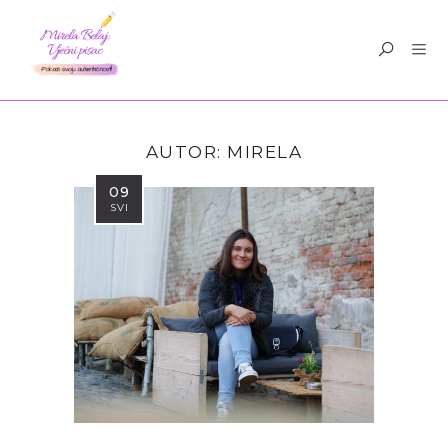
AUTOR:
MIRELA
09
SVI