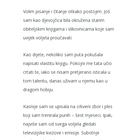
Volim pisanje i čitanje otkako postojim. Još
sam kao djevojčica bila okružena starim
obiteljskim knjigama i slikovnicama koje sam
uvijek voljela proučavati.
Kao dijete, nekoliko sam puta pokušala
napisati vlastitu knjigu. Pokojni me tata učio
crtati te, iako se nisam pretjerano isticala u
tom talentu, danas uživam u njemu kao u
dragom hobiju.
Kasnije sam se upisala na crkveni zbor i ples
koji sam trenirala punih – šest mjeseci. Ipak,
najviše sam od svega voljela gledati
televizijske kvizove i emisije. Subotnje