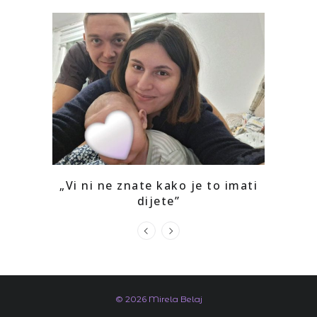
o mi je
„Vi ni ne znate kako je to imati
Kako 
dijete”
prepoz
© 2026 Mirela Belaj