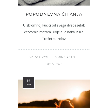
POPODNEVNA ČITANJA
U skromnoj kućici od svega dvadesetak
četvornih metara, živjela je baka Ruža.
Trošni su zidovi
5 MINS READ
10
LIKES
1281 VIEWS
16
SVI