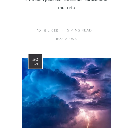
mu tortu
5 MINS READ
9
LIKES
1635 VIEWS
30
SVI