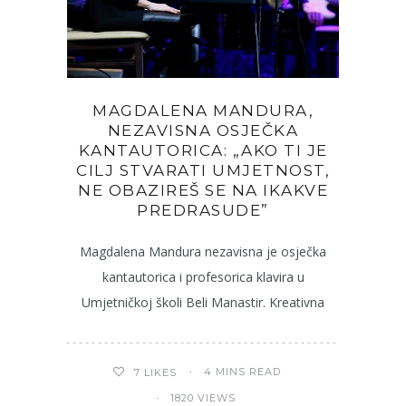
MAGDALENA MANDURA,
NEZAVISNA OSJEČKA
KANTAUTORICA: „AKO TI JE
CILJ STVARATI UMJETNOST,
NE OBAZIREŠ SE NA IKAKVE
PREDRASUDE”
Magdalena Mandura nezavisna je osječka
kantautorica i profesorica klavira u
Umjetničkoj školi Beli Manastir. Kreativna
4 MINS READ
7
LIKES
1820 VIEWS