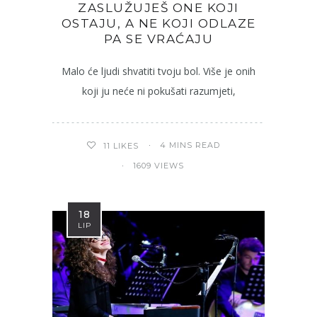
ZASLUŽUJEŠ ONE KOJI
OSTAJU, A NE KOJI ODLAZE
PA SE VRAĆAJU
Malo će ljudi shvatiti tvoju bol. Više je onih
koji ju neće ni pokušati razumjeti,
4 MINS READ
11
LIKES
1609 VIEWS
18
LIP