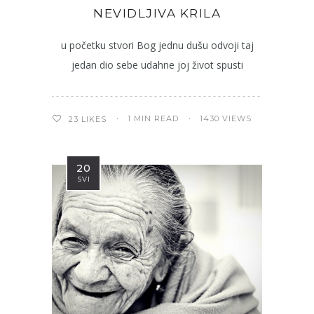
NEVIDLJIVA KRILA
u početku stvori Bog jednu dušu odvoji taj
jedan dio sebe udahne joj život spusti
1 MIN READ
1430 VIEWS
23
LIKES
20
SVI