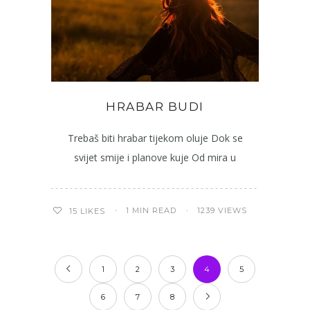
HRABAR BUDI
Trebaš biti hrabar tijekom oluje Dok se
svijet smije i planove kuje Od mira u
1 MIN READ
1239 VIEWS
15
LIKES
1
2
3
4
5
6
7
8