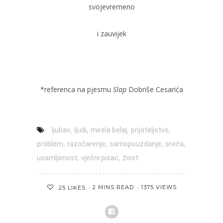
svojevremeno
i zauvijek
*referenca na pjesmu
Slap
Dobriše Cesarića
,
,
,
,
ljubav
ljudi
mirela belaj
prijateljstvo
,
,
,
,
problem
razočarenje
samopouzdanje
sreća
,
,
usamljenost
vječni pisac
život
2 MINS READ
1375 VIEWS
25
LIKES