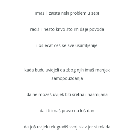
imaš li zaista neki problem u sebi
radiš li nešto krivo što im daje povoda
i osjećat ćeš se sve usamljenije
kada budu uvidjeli da zbog njih imaš manjak
samopouzdanja
da ne možeš uvijek biti sretna i nasmijana
da i ti imaš pravo na loš dan
da još uvijek tek gradiš svoj stav jer si mlada