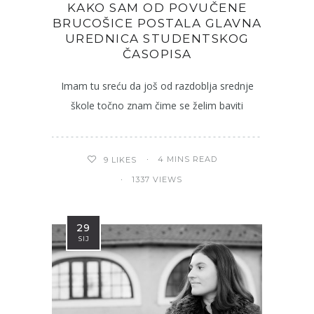
KAKO SAM OD POVUČENE
BRUCOŠICE POSTALA GLAVNA
UREDNICA STUDENTSKOG
ČASOPISA
Imam tu sreću da još od razdoblja srednje
škole točno znam čime se želim baviti
4 MINS READ
9
LIKES
1337 VIEWS
29
SIJ