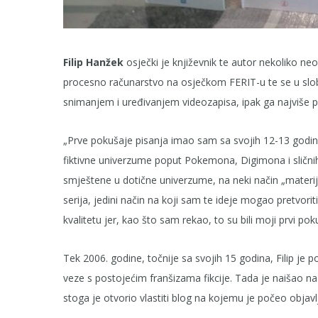
Filip Hanžek
osječki je književnik te autor nekoliko neo
procesno računarstvo na osječkom FERIT-u te se u slob
snimanjem i uređivanjem videozapisa, ipak ga najviše pri
„Prve pokušaje pisanja imao sam sa svojih 12-13 godin
fiktivne univerzume poput Pokemona, Digimona i sličnih
smještene u dotične univerzume, na neki način „materi
serija, jedini način na koji sam te ideje mogao pretvoriti 
kvalitetu jer, kao što sam rekao, to su bili moji prvi po
Tek 2006. godine, točnije sa svojih 15 godina, Filip je po
veze s postojećim franšizama fikcije. Tada je naišao na 
stoga je otvorio vlastiti blog na kojemu je počeo obja