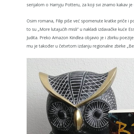
serijalom o Harryju Potteru, za koji svi znamo kakav je
Osim romana, Filip piše već spomenute kratke priče i po
to su „More lutajućih misli” u nakladi izdavačke kuće 
Judita. Preko Amazon Kindlea objavio je i zbirku poez
mu je također u četvrtom izdanju regionalne zbirke „Bes