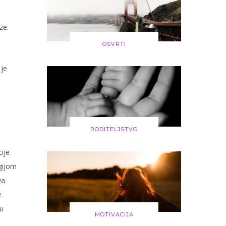
ze.
OSVRTI
 je
RODITELJSTVO
ije
ogijom
va
e
su
MOTIVACIJA