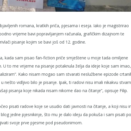
bjavljenih romana, kratkih priča, pjesama i eseja. Iako je magistrirao
odno vrijeme bavi popravljanjem računala, grafičkim dizajnom te
vlači pisanje kojim se bavi još od 12. godine.
a, kada sam pisao fan-fiction priče smještene u moje tada omiljene
. U to me vrijeme na pisanje potaknula želja da ideje koje sam imao,
jaliziram”. Kako nisam mogao sam stvarati neslužbene epizode crtani
u nešto vidljivo bilo je pisanje. Ipak, ti radovi nisu imali nikakvu stvar
kušaji pisanja koje nikada nisam nikome dao na čitanje”, opisuje Filip.
čeo pisati radove koje se usudio dati javnosti na čitanje, a koji nisu i
blog jedne pjesnikinje, što mu je dalo ideju da pokuša i sam pisati po
vljivati svoje prve pjesme pod pseudonimom.