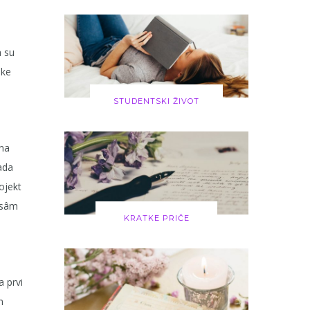
a su
ike
STUDENTSKI ŽIVOT
ona
sada
rojekt
a sâm
KRATKE PRIČE
a prvi
m