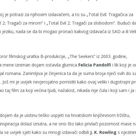
noj je potrazi za njihovim izdavačem, a to su „Total Evil: Tragačica za
l 2: Tragači za mirom” i „Total Evil 2: Tragači za slobodom”. Budući d
jeziku, nada se da bi mogao pronaći kakvog izdavača iz SAD-a ili Vel
ror filmskog uratka B-produkcije, „The Seekers” iz 2003. godine,
na mene izniman dojam ostavila glumica
Felicia Pandolfi
i lik koji je 
jal romana. Zanimljiva je činjenica ta da je suma broja riječi svih do 
. Još mi je uvijek nevjerojatno pomisliti kako ovaj veliki i dugotrajni p
aj film za koji većina ljudi, nažalost, nikada nije čula i koji sam i j
ao dojam da je uistinu teško uspjeti na hrvatskom književnom tržištu,
nspiracija dolazi iznutra, a ne ono što lako privlači pozornost mase n
da se uvijek sjeti kako su mnogi izdavači odbili
J. K. Rowling
s njezini