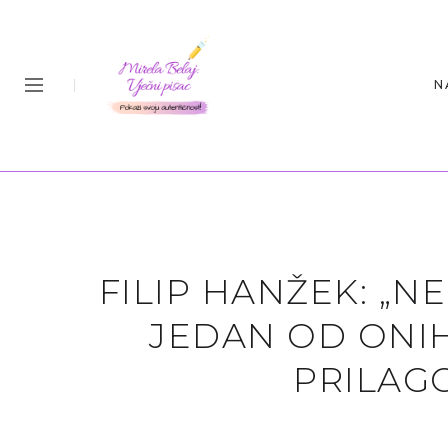
N
FILIP HANŽEK: „N
JEDAN OD ONIH
PRILAG