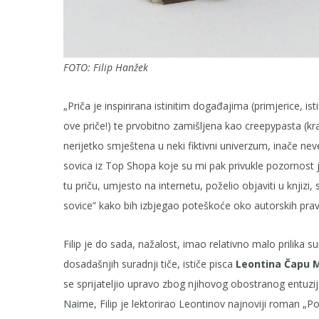
FOTO: Filip Hanžek
„Priča je inspirirana istinitim događajima (primjerice, i
ove priče!) te prvobitno zamišljena kao creepypasta (kr
nerijetko smještena u neki fiktivni univerzum, inače
sovica iz Top Shopa koje su mi pak privukle pozornost 
tu priču, umjesto na internetu, poželio objaviti u knji
sovice” kako bih izbjegao poteškoće oko autorskih prav
Filip je do sada, nažalost, imao relativno malo prilika s
dosadašnjih suradnji tiče, ističe pisca
Leontina Čapu M
se sprijateljio upravo zbog njihovog obostranog entuzi
Naime, Filip je lektorirao Leontinov najnoviji roman „Pos