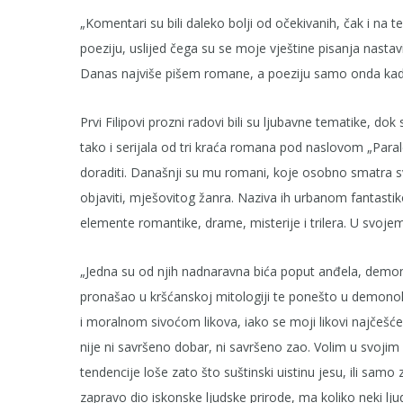
„Komentari su bili daleko bolji od očekivanih, čak i na
poeziju, uslijed čega su se moje vještine pisanja nastavi
Danas najviše pišem romane, a poeziju samo onda kada
Prvi Filipovi prozni radovi bili su ljubavne tematike, do
tako i serijala od tri kraća romana pod naslovom „Parale
doraditi. Današnji su mu romani, koje osobno smatra 
objaviti, mješovitog žanra. Naziva ih urbanom fantastik
elemente romantike, drame, misterije i trilera. U svojem
„Jedna su od njih nadnaravna bića poput anđela, demona
pronašao u kršćanskoj mitologiji te ponešto u demonolo
i moralnom sivoćom likova, iako se moji likovi najčešće
nije ni savršeno dobar, ni savršeno zao. Volim u svojim 
tendencije loše zato što suštinski uistinu jesu, ili sam
zapravo dio iskonske ljudske prirode, ma koliko neki ljudi