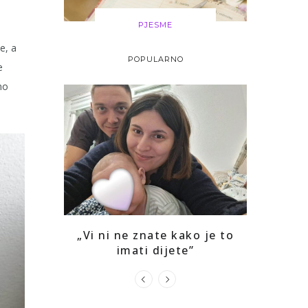
PJESME
e, a
POPULARNO
e
no
i drago mi
„Vi ni ne znate kako je to
Kako sam
ga
imati dijete”
prepozna
u s