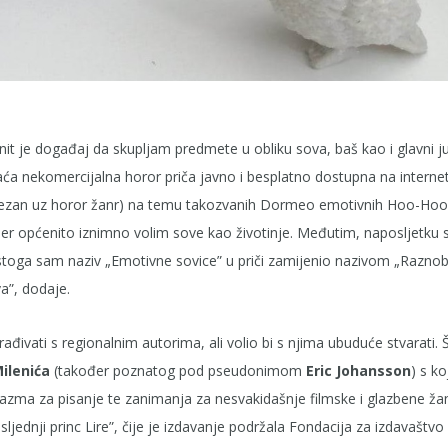
stinit je događaj da skupljam predmete u obliku sova, baš kao i glavni j
aća nekomercijalna horor priča javno i besplatno dostupna na interne
 nevezan uz horor žanr) na temu takozvanih Dormeo emotivnih Hoo-Hoo
jer općenito iznimno volim sove kao životinje. Međutim, naposljetku
zi, stoga sam naziv „Emotivne sovice” u priči zamijenio nazivom „Razno
a”, dodaje.
urađivati s regionalnim autorima, ali volio bi s njima ubuduće stvarati. 
ilenića
(također poznatog pod pseudonimom
Eric Johansson
) s k
jazma za pisanje te zanimanja za nesvakidašnje filmske i glazbene ža
ljednji princ Lire”, čije je izdavanje podržala Fondacija za izdavaštvo