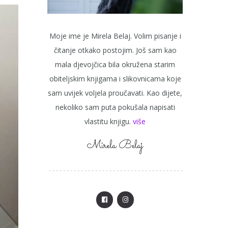
Moje ime je Mirela Belaj. Volim pisanje i
čitanje otkako postojim. Još sam kao
mala djevojčica bila okružena starim
obiteljskim knjigama i slikovnicama koje
sam uvijek voljela proučavati. Kao dijete,
nekoliko sam puta pokušala napisati
vlastitu knjigu.
više
Mirela Belaj