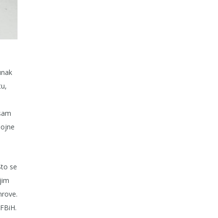
unak
tu,
 sam
bojne
Što se
ojim
nrove.
 FBiH.