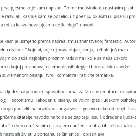
 te prve pjesme koje sam napisao. To me motiviralo da nastavim pisati
le razvijati. Kasnije sam se poželio, uz poeziju, okušati i u pisanju pro
 mi za kakvu novu pjesmu dođe ideja”, navodi.
k se kasnije usmjerio prema nadrealizmu i znanstvenoj fantastici. Autor
lna realnost” koje bi, prije njihova objavljivanja, trebalo još malo
svojim do sada najboljim proznim radovima i koje se nada uskoro
om u kojoj prevladavaju elementi psihologije i horora, iako sadrže i
 suvremenom pisanju, tvrdi, kombinira i različite tematike.
 i ljudi s natprirodnim sposobnostima, za što sam znatni dio inspirac
giji i sotonizmu. Također, u pisanju se volim igrati ljudskom psihol
 mogu podijeliti na pozitivne i negativne – gotovo nitko od mojih liko
pričama čitatelje navoditi na to da se zapitaju jesu li određene ljudsk
o zato što smo društvenim utjecajem naučeni smatrati ih lošima, iako 
 nastojali živjeti u poricanju te činjenice”, objašnjava.