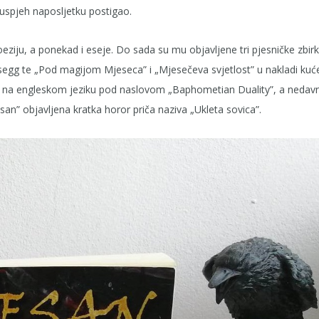
 uspjeh naposljetku postigao.
eziju, a ponekad i eseje. Do sada su mu objavljene tri pjesničke zbirk
Essegg te „Pod magijom Mjeseca” i „Mjesečeva svjetlost” u nakladi kuć
ije na engleskom jeziku pod naslovom „Baphometian Duality”, a nedav
an” objavljena kratka horor priča naziva „Ukleta sovica”.
Ovako ide još jedna moja
Nisam prava žena 
priča o uspjehu
je zbog to