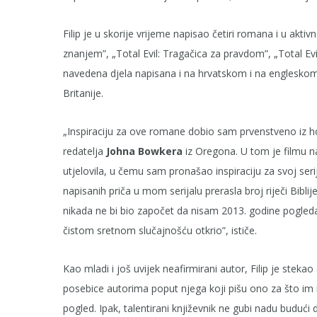
Filip je u skorije vrijeme napisao četiri romana i u aktiv
znanjem”, „Total Evil: Tragačica za pravdom”, „Total Evi
navedena djela napisana i na hrvatskom i na engleskom 
Britanije.
„Inspiraciju za ove romane dobio sam prvenstveno iz ho
redatelja
Johna Bowkera
iz Oregona. U tom je filmu 
utjelovila, u čemu sam pronašao inspiraciju za svoj seri
napisanih priča u mom serijalu prerasla broj riječi Biblije
nikada ne bi bio započet da nisam 2013. godine pogledao t
čistom sretnom slučajnošću otkrio”, ističe.
Kao mladi i još uvijek neafirmirani autor, Filip je stek
posebice autorima poput njega koji pišu ono za što im i
pogled. Ipak, talentirani književnik ne gubi nadu budući 