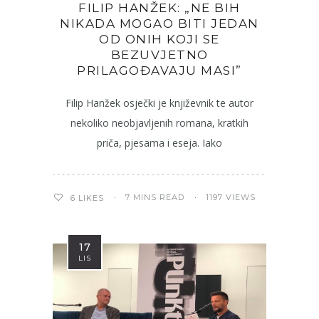
FILIP HANŽEK: „NE BIH
NIKADA MOGAO BITI JEDAN
OD ONIH KOJI SE
BEZUVJETNO
PRILAGOĐAVAJU MASI”
Filip Hanžek osječki je književnik te autor
nekoliko neobjavljenih romana, kratkih
priča, pjesama i eseja. Iako
7 MINS READ
1197 VIEWS
6
LIKES
17
LIS