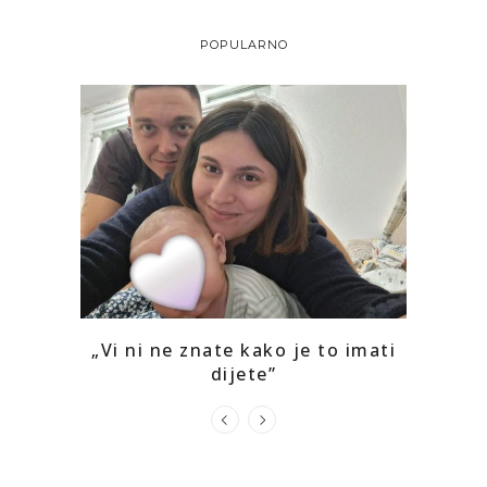
POPULARNO
o mi je
„Vi ni ne znate kako je to imati
Kako 
dijete”
prepoz