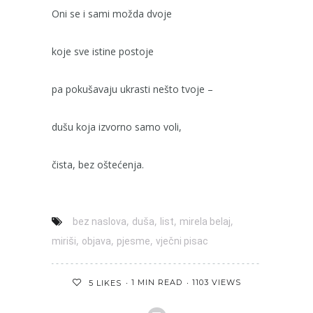
Oni se i sami možda dvoje
koje sve istine postoje
pa pokušavaju ukrasti nešto tvoje –
dušu koja izvorno samo voli,
čista, bez oštećenja.
,
,
,
,
bez naslova
duša
list
mirela belaj
,
,
,
miriši
objava
pjesme
vječni pisac
1 MIN READ
1103 VIEWS
5
LIKES