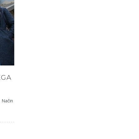
EGA
. Način