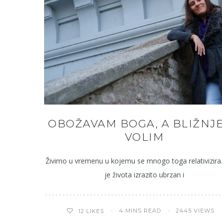
OBOŽAVAM BOGA, A BLIŽNJ
VOLIM
Živimo u vremenu u kojemu se mnogo toga relativizira
je života izrazito ubrzan i
4 MINS READ
2445 VIEWS
12
LIKES