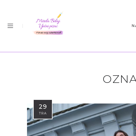
N
OZNA
29
TRA