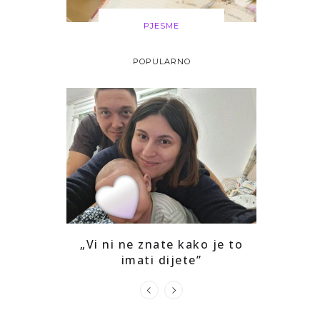
PJESME
POPULARNO
i drago mi
„Vi ni ne znate kako je to
Kako sam
ga
imati dijete”
prepozna
u s