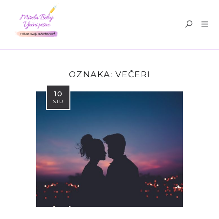
OZNAKA:
VEČERI
10
STU