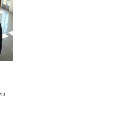
O
ra i