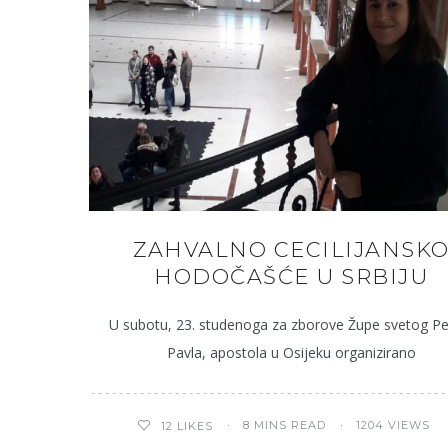
ZAHVALNO CECILIJANSK
HODOČAŠĆE U SRBIJU
U subotu, 23. studenoga za zborove Župe svetog Pet
Pavla, apostola u Osijeku organizirano
8 MINS READ
1204 VIEWS
12
LIKES