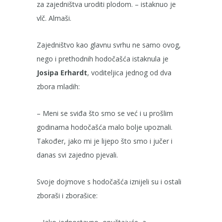
za zajedništva uroditi plodom. – istaknuo je
vlč. Almaši.
Zajedništvo kao glavnu svrhu ne samo ovog,
nego i prethodnih hodočašća istaknula je
Josipa Erhardt
, voditeljica jednog od dva
zbora mladih:
– Meni se sviđa što smo se već i u prošlim
godinama hodočašća malo bolje upoznali.
Također, jako mi je lijepo što smo i jučer i
danas svi zajedno pjevali.
Svoje dojmove s hodočašća iznijeli su i ostali
zboraši i zborašice: