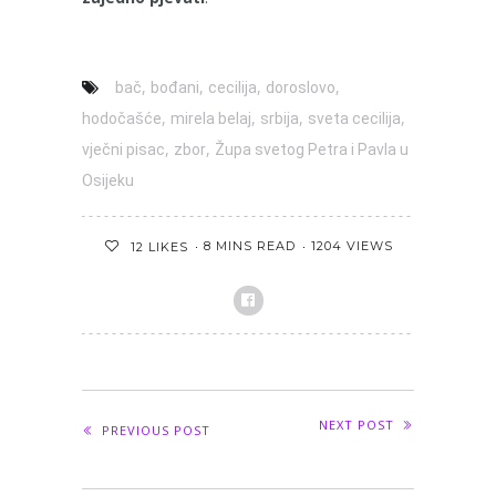
,
,
,
,
bač
bođani
cecilija
doroslovo
,
,
,
,
hodočašće
mirela belaj
srbija
sveta cecilija
,
,
vječni pisac
zbor
Župa svetog Petra i Pavla u
Osijeku
8 MINS READ
1204 VIEWS
12
LIKES
NEXT POST
PREVIOUS POST