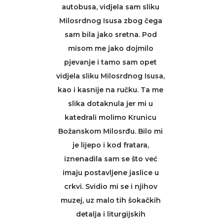
autobusa, vidjela sam sliku
Milosrdnog Isusa zbog čega
sam bila jako sretna. Pod
misom me jako dojmilo
pjevanje i tamo sam opet
vidjela sliku Milosrdnog Isusa,
kao i kasnije na ručku. Ta me
slika dotaknula jer mi u
katedrali molimo Krunicu
Božanskom Milosrđu. Bilo mi
je lijepo i kod fratara,
iznenadila sam se što već
imaju postavljene jaslice u
crkvi. Svidio mi se i njihov
muzej, uz malo tih šokačkih
detalja i liturgijskih