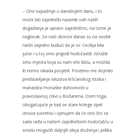
– Ono najvažnije u današnjem danu, i to
može biti zajednički nazivnik svih naših
događanja je upravo zajedništvo, na tome je
naglasak. Svi naši zborovi danas su na osobit
način zajedno budući da je sv. Cecilija bila
jučer i u toj smo prigodi hodočastili. Istražili
smo mjesta koja su nam vrlo blizu, a možda
ih nismo nikada posjetili. Posebno me dojmilo
predstavljanje iskustva kršćanskog Istoka i
manastira monaške duhovnosti u
pravoslavnoj crkvi u Bođanima. Osim toga,
obogaćujuće je kad se stare kolege opet
iznova susretnu i vjerujem da će ono što se
sada rađa u našem zajedničkom hodočašću u
smislu mogućih daljnjih ideja druženja i prilika