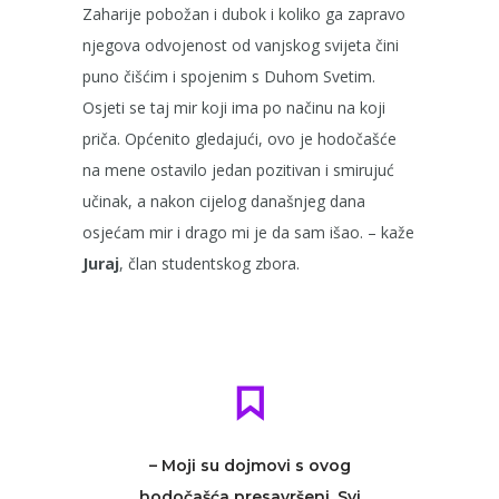
Zaharije pobožan i dubok i koliko ga zapravo
njegova odvojenost od vanjskog svijeta čini
puno čišćim i spojenim s Duhom Svetim.
Osjeti se taj mir koji ima po načinu na koji
priča. Općenito gledajući, ovo je hodočašće
na mene ostavilo jedan pozitivan i smirujuć
učinak, a nakon cijelog današnjeg dana
osjećam mir i drago mi je da sam išao. – kaže
Juraj
, član studentskog zbora.
– Moji su dojmovi s ovog
hodočašća presavršeni. Svi