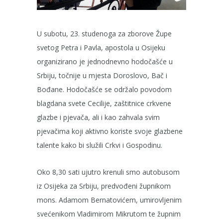
U subotu, 23. studenoga za zborove Župe
svetog Petra i Pavla, apostola u Osijeku
organizirano je jednodnevno hodočašće u
Srbiju, točnije u mjesta Doroslovo, Bač i
Bođane. Hodočašće se održalo povodom
blagdana svete Cecilije, zaštitnice crkvene
glazbe i pjevača, ali i kao zahvala svim
pjevačima koji aktivno koriste svoje glazbene
talente kako bi služili Crkvi i Gospodinu.
Oko 8,30 sati ujutro krenuli smo autobusom
iz Osijeka za Srbiju, predvođeni župnikom
mons. Adamom Bernatovićem, umirovljenim
svećenikom Vladimirom Mikrutom te župnim