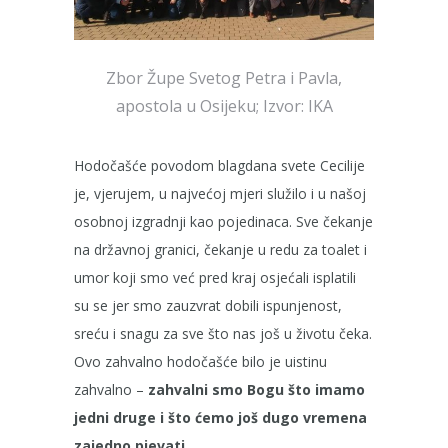
Zbor Župe Svetog Petra i Pavla,
apostola u Osijeku; Izvor: IKA
Hodočašće povodom blagdana svete Cecilije
je, vjerujem, u najvećoj mjeri služilo i u našoj
osobnoj izgradnji kao pojedinaca. Sve čekanje
na državnoj granici, čekanje u redu za toalet i
umor koji smo već pred kraj osjećali isplatili
su se jer smo zauzvrat dobili ispunjenost,
sreću i snagu za sve što nas još u životu čeka.
Ovo zahvalno hodočašće bilo je uistinu
zahvalno –
zahvalni smo Bogu što imamo
jedni druge i što ćemo još dugo vremena
zajedno pjevati
.