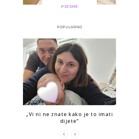
PJESME
POPULARNO
o mi je
„Vi ni ne znate kako je to imati
Kako 
dijete”
prepoz