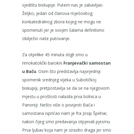
sjedištu biskupije. Putem nas je zabavljao
Željko, jedan od članova mješovitog
konkatedralnog zbora kojeg ne mogu ne
spomenuti jer je svojim šalama definitivno
obilježio naše putovanje.
Za otprilike 45 minuta stigli smo u
rimokatolički barokni
Franjevački samostan
u Baču
. Osim što predstavlja najvrjedniji
spomenik srednjeg vijeka u Subotičkoj
biskupiji, pretpostavlja se da se na njegovom
mjestu u prošlosti nalazila prva bolnica u
Panoniji. Nešto više o povijesti Bača i
samostana ispričao nam je fra Josip Špehar,
nakon čijeg smo predavanja otpjevali pjesmu
Prva ljubav koja nam je izrazito draga jer smo