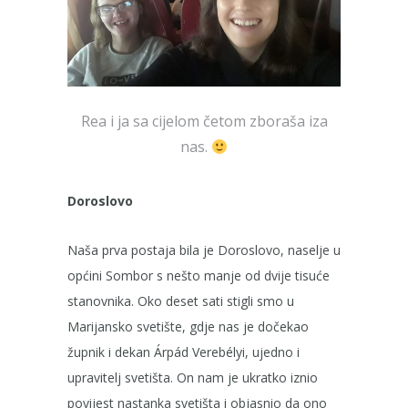
Rea i ja sa cijelom četom zboraša iza
nas.
Doroslovo
Naša prva postaja bila je Doroslovo, naselje u
općini Sombor s nešto manje od dvije tisuće
stanovnika. Oko deset sati stigli smo u
Marijansko svetište, gdje nas je dočekao
župnik i dekan Árpád Verebélyi, ujedno i
upravitelj svetišta. On nam je ukratko iznio
povijest nastanka svetišta i objasnio da ono