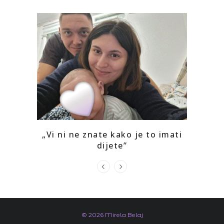
o mi je
„Vi ni ne znate kako je to imati
Kako 
dijete”
prepoz
© 2026 Mirela Belaj