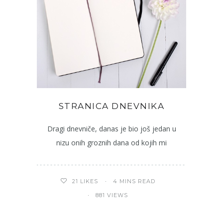
STRANICA DNEVNIKA
Dragi dnevniče, danas je bio još jedan u
nizu onih groznih dana od kojih mi
4 MINS READ
21
LIKES
881 VIEWS