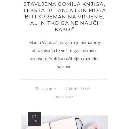
STAVLJENA GOMILA KNJIGA,
TEKSTA, PITANJA I ON MORA
BITI SPREMAN NA VRIJEME,
ALI NITKO GA NE NAUČI
KAKO!”
Marija Vlahović magistra je primarnog
obrazovanja te već tri godine radi u
osnovnoj školi kao učiteljica razredne
nastave.
7 MINS READ
26
LIKES
952 VIEWS
01
LIS