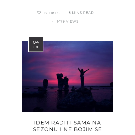
8 MINS READ
17
LIKES
1479 VIEWS
04
SRP
IDEM RADITI SAMA NA
SEZONU I NE BOJIM SE