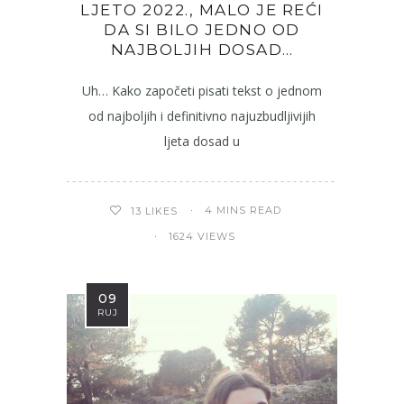
LJETO 2022., MALO JE REĆI
DA SI BILO JEDNO OD
NAJBOLJIH DOSAD…
Uh… Kako započeti pisati tekst o jednom
od najboljih i definitivno najuzbudljivijih
ljeta dosad u
4 MINS READ
13
LIKES
1624 VIEWS
09
RUJ