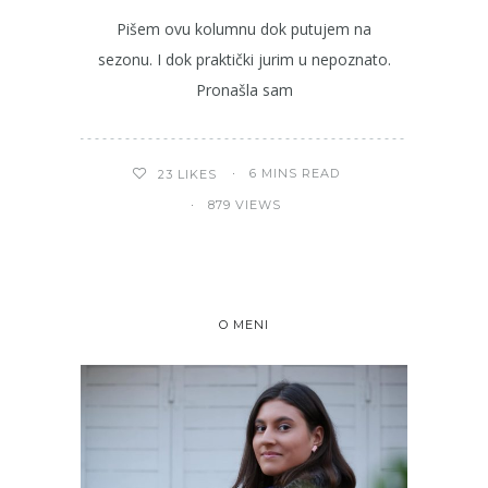
Pišem ovu kolumnu dok putujem na
sezonu. I dok praktički jurim u nepoznato.
Pronašla sam
6 MINS READ
23
LIKES
879 VIEWS
O MENI