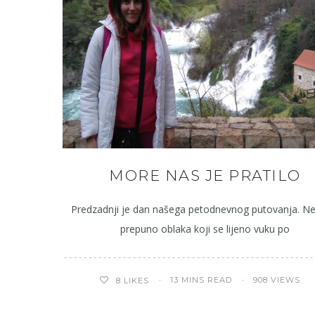
MORE NAS JE PRATILO
Predzadnji je dan našega petodnevnog putovanja. Ne
prepuno oblaka koji se lijeno vuku po
13 MINS READ
908 VIEWS
8
LIKES