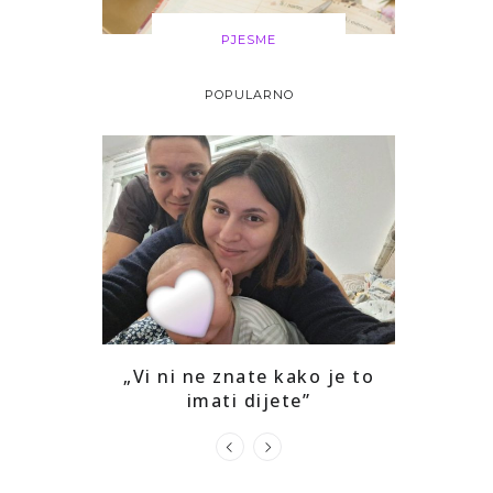
PJESME
POPULARNO
i drago mi
„Vi ni ne znate kako je to
Kako sam
ga
imati dijete”
prepozna
u s