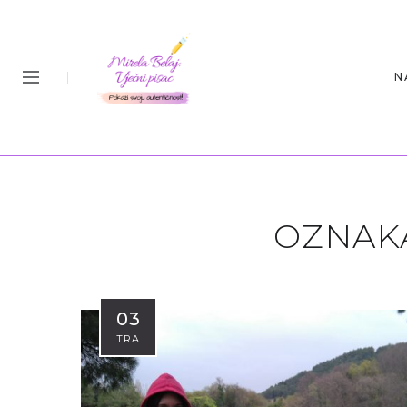
N
OZNAK
03
TRA