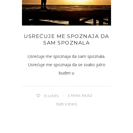
USREĆUJE ME SPOZNAJA DA
SAM SPOZNALA
Usrećuje me spoznaja da sam spoznala.
Usrećuje me spoznaja da se svako jutro
budim u
3 MINS READ
13
LIKES
1528 VIEWS