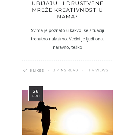
UBIJAJU LI DRUŠTVENE
MREŽE KREATIVNOST U
NAMA?
Svima je poznato u kakvoj se situaciji
trenutno nalazimo. Većini je ljudi ona,
naravno, teško
3 MINS READ
1114 VIEWS
8
LIKES
26
PRO