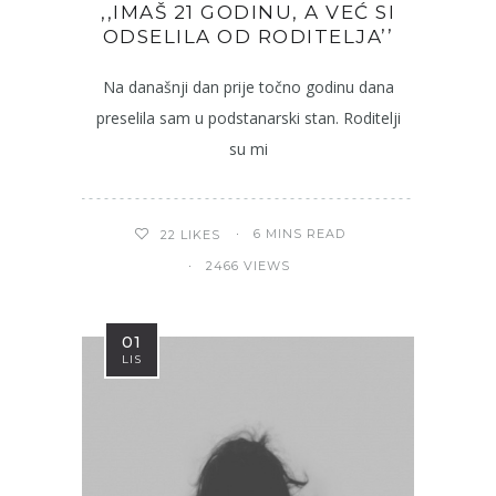
,,IMAŠ 21 GODINU, A VEĆ SI
ODSELILA OD RODITELJA’’
Na današnji dan prije točno godinu dana
preselila sam u podstanarski stan. Roditelji
su mi
6 MINS READ
22
LIKES
2466 VIEWS
01
LIS