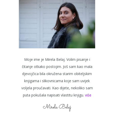
Moje ime je Mirela Belaj. Volim pisanje i
čitanje otkako postojim. Još sam kao mala
djevojčica bila okružena starim obiteljskim
knjigama i slikovnicama koje sam uvijek
voljela proučavati. Kao dijete, nekoliko sam
puta pokušala napisati vlastitu knjigu.
više
Mirela Belaj