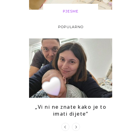
PJESME
POPULARNO
i drago mi
„Vi ni ne znate kako je to
Kako sam
ga
imati dijete”
prepozna
u s