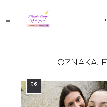
N
OZNAKA:
06
STU