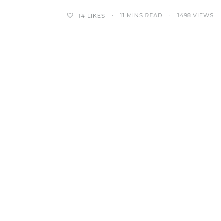
11 MINS READ
1498 VIEWS
14
LIKES