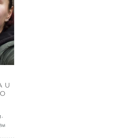
A U
KO
1-
ivi