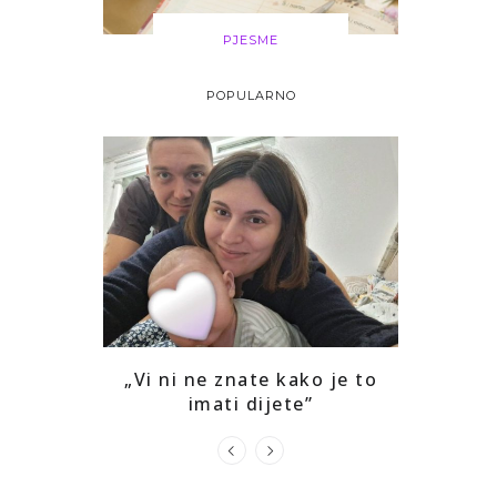
PJESME
POPULARNO
i drago mi
„Vi ni ne znate kako je to
Kako sam
ga
imati dijete”
prepozna
u s