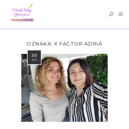
OZNAKA:
X FACTOR ADRIA
30
SVI