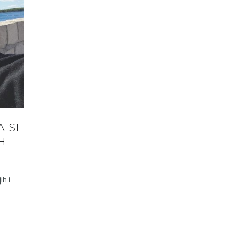
A SI
H
ih i