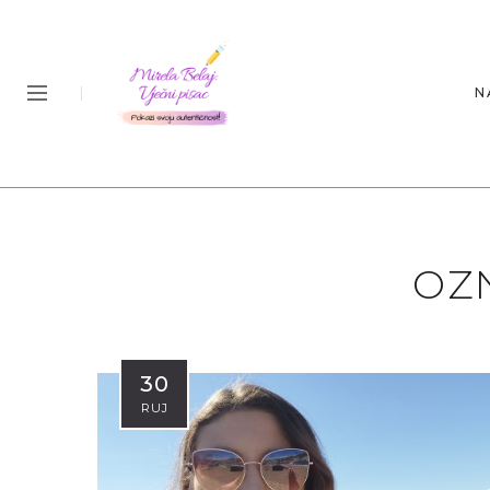
N
OZ
30
RUJ