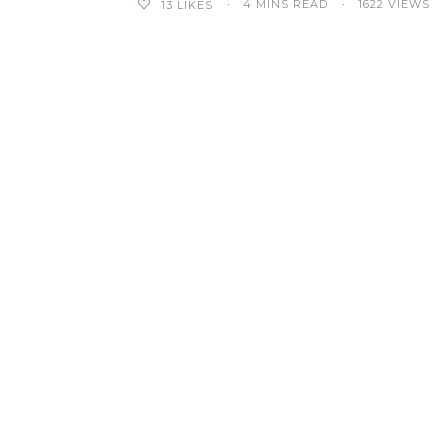
4 MINS READ
1622 VIEWS
13
LIKES