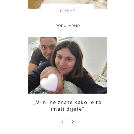
PJESME
POPULARNO
i drago mi
„Vi ni ne znate kako je to
Kako sam
ga
imati dijete”
prepozna
u s