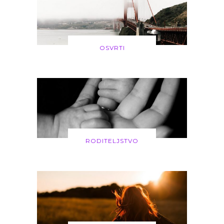
OSVRTI
RODITELJSTVO