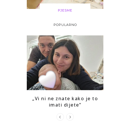
PJESME
POPULARNO
i drago mi
„Vi ni ne znate kako je to
Kako sam
ga
imati dijete”
prepozna
u s