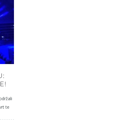
U:
E!
održali
rt te