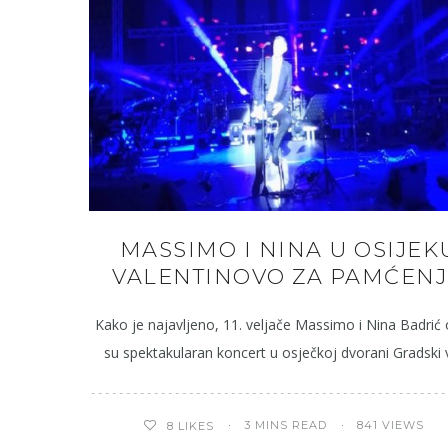
MASSIMO I NINA U OSIJEK
VALENTINOVO ZA PAMĆENJ
Kako je najavljeno, 11. veljače Massimo i Nina Badrić 
su spektakularan koncert u osječkoj dvorani Gradski v
3 MINS READ
841 VIEWS
8
LIKES