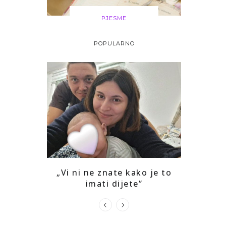
PJESME
POPULARNO
i drago mi
„Vi ni ne znate kako je to
Kako sam
ga
imati dijete”
prepozna
u s