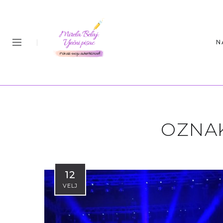
N
OZNA
12
VELJ