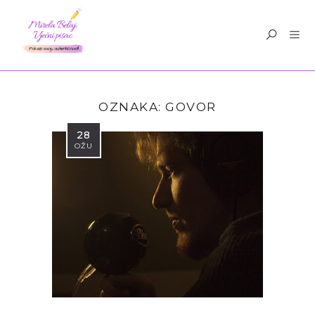
OZNAKA:
GOVOR
28
OŽU