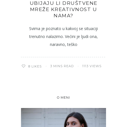
UBIJAJU LI DRUŠTVENE
MREŽE KREATIVNOST U
NAMA?
Svima je poznato u kakvoj se situaciji
trenutno nalazimo. Većini je ljudi ona,
naravno, teško
3 MINS READ
1113 VIEWS
8
LIKES
O MENI