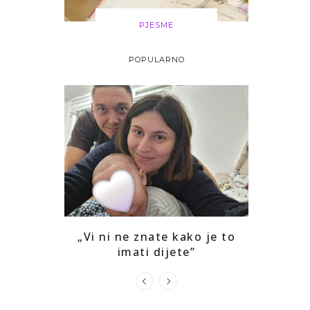
PJESME
POPULARNO
i drago mi
„Vi ni ne znate kako je to
Kako sam
ga
imati dijete”
prepozna
u s